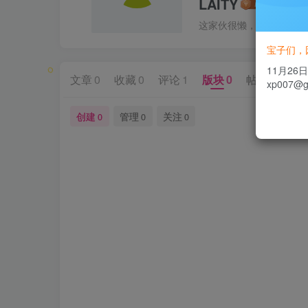
LAITY
这家伙很懒，什么都没有写.
宝子们，
11月2
文章
0
收藏
0
评论
1
版块
0
帖子
0
粉
xp007@
创建
管理
关注
0
0
0