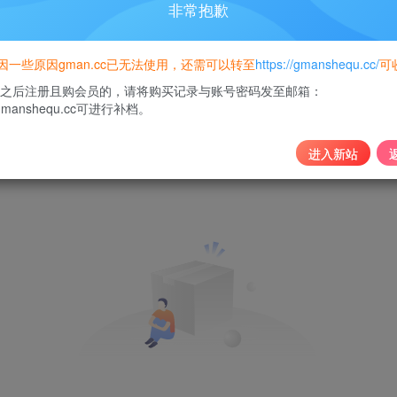
非常抱歉
..
因一些原因gman.cc已无法使用，还需可以转至
https://gmanshequ.cc/
可
6日之后注册且购会员的，请将购买记录与账号密码发至邮箱：
丝
0
gmanshequ.cc可进行补档。
进入新站