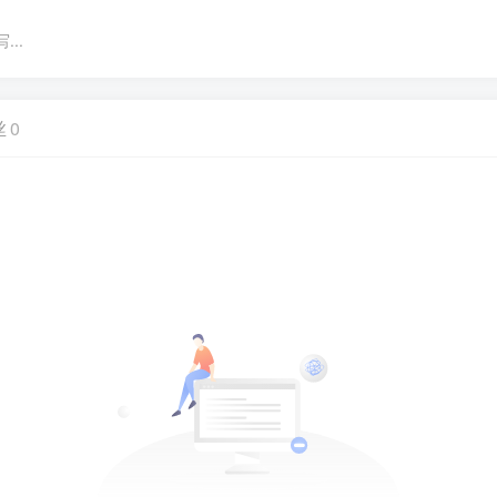
..
丝
0