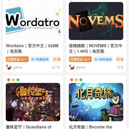
Wordatro｜官方中文｜628M
诺维姆斯｜NOVEMS｜官方中
｜免安装
文｜1.90G｜免安装
付费资源
10
电脑游戏
策略游戏
付费资源
10
休闲游戏
电脑
game
game
14
9
最终坚守｜Guardians of
化月奇旅｜Become the