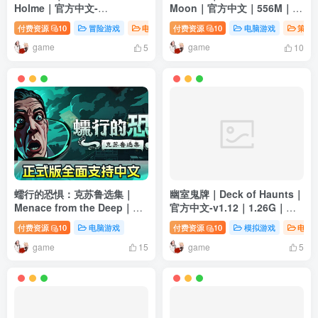
Holme｜官方中文-
Moon｜官方中文｜556M｜免
Build.13342349｜970M｜免
安装
付费资源
10
冒险游戏
电脑游戏
付费资源
策略游戏
10
电脑游戏
策略
安装
game
game
5
10
蠕行的恐惧：克苏鲁选集｜
幽室鬼牌｜Deck of Haunts｜
Menace from the Deep｜官
官方中文-v1.12｜1.26G｜免
方中文-v1.15.8+全DLC｜
安装
付费资源
10
电脑游戏
付费资源
10
模拟游戏
电脑
4.33G｜免安装
game
game
15
5