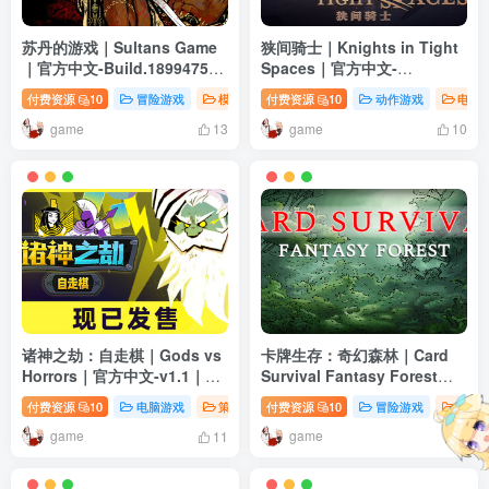
苏丹的游戏｜Sultans Game
狭间骑士｜Knights in Tight
｜官方中文-Build.18994752
Spaces｜官方中文-
｜2.47G｜免安装
v1.2.19225｜1.83G｜免安装
付费资源
10
冒险游戏
模拟游戏
付费资源
电脑游戏
10
动作游戏
电脑
game
game
13
10
诸神之劫：自走棋｜Gods vs
卡牌生存：奇幻森林｜Card
Horrors｜官方中文-v1.1｜
Survival Fantasy Forest｜
617M｜免安装
官方中文-Build.18972890｜
付费资源
10
电脑游戏
策略游戏
付费资源
10
冒险游戏
模拟
739M｜免安装
game
game
11
9