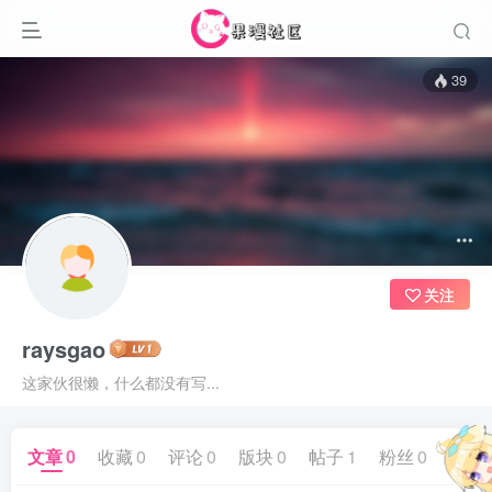
39
关注
raysgao
这家伙很懒，什么都没有写...
文章
0
收藏
0
评论
0
版块
0
帖子
1
粉丝
0