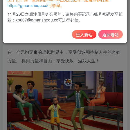
10
https://gmanshequ.cc/
可收藏。
积分
11月26日之后注册且购会员的，请将购买记录与账号密码发至邮
箱：xp007@gmanshequ.cc可进行补档。
免费
黄金会员
登录购买
进入新站
返回老站
在一个无拘无束的虚拟世界中，享受创造和控制人生的奇妙
力量。 得到力量和自由，享受快乐，游戏人生！