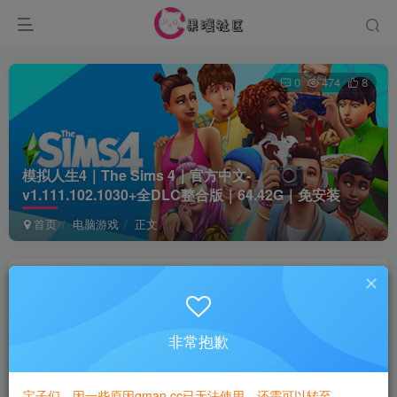
0
474
8
模拟人生4｜The Sims 4｜官方中文-
v1.111.102.1030+全DLC整合版｜64.42G｜免安装
首页
电脑游戏
正文
game
关注
1年前更新
非常抱歉
付费资源
已售 1
模拟人生4｜The Sims 4｜官方中文-v1.111.102.1030+全DLC整合版｜64.42G｜免安装
宝子们，因一些原因gman.cc已无法使用，还需可以转至
此内容为付费资源，请付费后查看