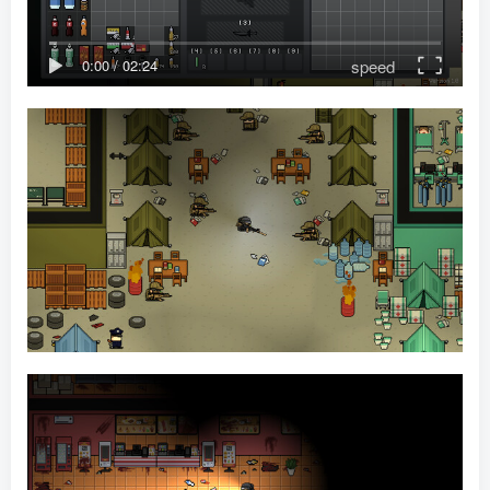
speed
0:00
/
02:24