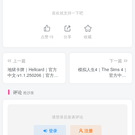
喜欢就支持一下吧
点赞
15
分享
收藏
上一篇
下一篇
地狱卡牌｜Hellcard｜官方
模拟人生4｜The Sims 4｜
中文-v1.1.250206｜官方中
官方中文-
文｜1.52G｜免安装
v1.111.102.1030+全DLC整
合版｜64.42G｜免安装
评论
抢沙发
请登录后发表评论
登录
注册