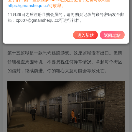
10
https://gmanshequ.cc/
可收藏。
积分
11月26日之后注册且购会员的，请将购买记录与账号密码发至邮
箱：xp007@gmanshequ.cc可进行补档。
免费
黄金会员
登录购买
进入新站
返回老站
第十五监狱是一款恐怖逃脱游戏。这座监狱没有出口。但请
仔细检查周围环境，不要忽视任何异常情况。拿起每个街区
的信封，继续前进。你的粗心大意可能会导致死亡。