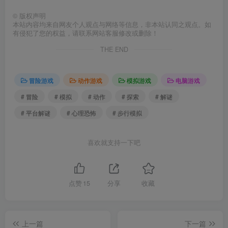
©
版权声明
本站内容均来自网友个人观点与网络等信息，非本站认同之观点。如
有侵犯了您的权益，请联系网站客服修改或删除！
THE END
冒险游戏
动作游戏
模拟游戏
电脑游戏
# 冒险
# 模拟
# 动作
# 探索
# 解谜
# 平台解谜
# 心理恐怖
# 步行模拟
喜欢就支持一下吧
点赞
15
分享
收藏
上一篇
下一篇