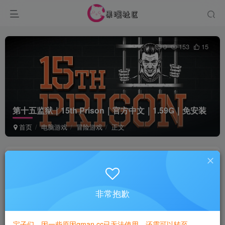
0
153
15
第十五监狱｜15th Prison｜官方中文｜1.59G｜免安装
首页
电脑游戏
冒险游戏
正文
game
关注
1年前发布
非常抱歉
付费资源
已售 1
第十五监狱｜15th Prison｜官方中文｜1.59G｜免安装
宝子们，因一些原因gman.cc已无法使用，还需可以转至
此内容为付费资源，请付费后查看