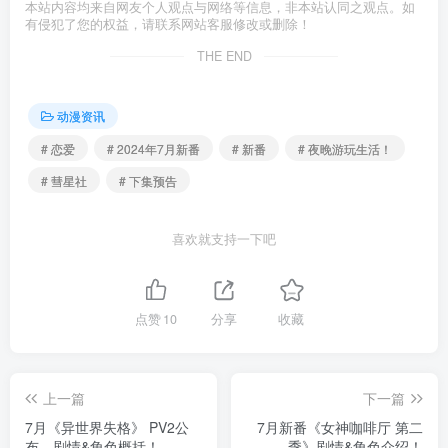
本站内容均来自网友个人观点与网络等信息，非本站认同之观点。如
有侵犯了您的权益，请联系网站客服修改或删除！
THE END
动漫资讯
# 恋爱
# 2024年7月新番
# 新番
# 夜晚游玩生活！
# 彗星社
# 下集预告
喜欢就支持一下吧
点赞
10
分享
收藏
上一篇
下一篇
7月《异世界失格》 PV2公
7月新番《女神咖啡厅 第二
布，剧情&角色概括！
季》剧情&角色介绍！