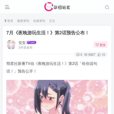
首页
最新资讯
动漫资讯
正文
7月《夜晚游玩生活！》第2话预告公布！
安安
关注
2年前发布
0
5627
10
彗星社新番TV动《夜晚游玩生活！》第2话「给你说句
话！」预告公开​！