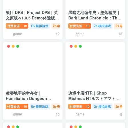
项目 DPS｜Project DPS｜英
黑暗之地编年史：堕落精灵｜
文原版-v1.0.5 Demo体验版｜
Dark Land Chronicle：The
5.37G｜免安装
Fallen Elf｜官方中文-v0.328
付费资源
10
模拟游戏
电脑游戏
付费资源
10
模拟游戏
电脑
｜1.82G｜免安装
game
game
12
13
凌辱地牢的幸存者｜
边境小店NTR｜Shop
Humiliation Dungeon
Mistress NTR/ストアマトロ
Survivors｜官方中文-v1.01
ンNTR｜官方中文｜1.48G｜
付费资源
10
模拟游戏
电脑游戏
付费资源
10
模拟游戏
电脑
｜798M｜免安装
免安装
game
game
10
9