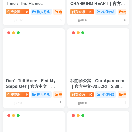
Time：The Flame
CHARMING HEART｜官方中
Rekindled｜官方中文-
文-Build.12494963｜1.58G
付费资源
10
模拟游戏
电脑游戏
付费资源
10
模拟游戏
电脑
v20250716｜9.13G｜免安装
｜免安装
game
game
8
10
Don’t Tell Mom: I Fed My
我们的公寓｜Our Apartment
Stepsister｜官方中文｜
｜官方中文-v0.5.2d｜2.89G
3.64G｜免安装
｜免安装
付费资源
10
模拟游戏
电脑游戏
付费资源
10
模拟游戏
电脑
game
game
6
11