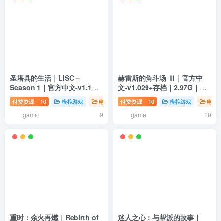
圣塔县的生活｜LISC –
赫雷斯的角斗场 Ⅲ｜官方中
Season 1｜官方中文-v1.1｜
文-v1.029+存档｜2.97G｜免
13.2G｜免安装
安装
付费资源
10
模拟游戏
电脑游戏
付费资源
10
模拟游戏
电脑
game
game
9
10
重时：余火再燃｜Rebirth of
迷人之心：与帮派的故事｜