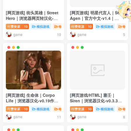
[网页游戏] 街头英雄｜Street
[网页游戏] 明星代言人｜Star
Hero｜浏览器网页转汉化-
Agen｜官方中文-v1.4｜
v0.6｜12G｜免安装
2.35G｜免安装
付费资源
10
模拟游戏
电脑游戏
付费资源
10
模拟游戏
电脑
game
game
10
5
[网页游戏] 生命体｜Corpo
[网页游戏/HTML] 塞壬｜
Life｜浏览器汉化-v0.19作弊
Siren｜浏览器汉化-v0.3.3｜
版｜17.7G｜免安装
4.24G｜免安装
付费资源
10
模拟游戏
电脑游戏
付费资源
10
模拟游戏
电脑
game
game
11
8