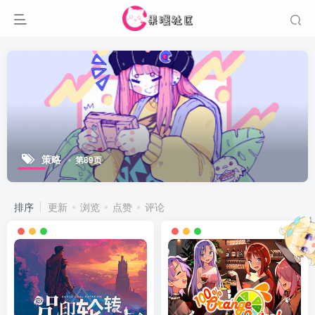
策略
第89页
排序
更新
浏览
点赞
评论