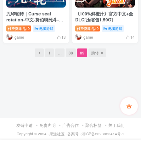
咒印轮转｜Curse seal
《100%鲜橙汁》官方中文+全
rotation-中文-努伯特死斗-战
DLC[压缩包1.59G]
争领域-291M
付费资源
10
电脑游戏
付费资源
10
电脑游戏
game
game
13
14
1
…
88
89
跳转
友链申请
免责声明
广告合作
聚合标签
关于我们
Copyright © 2024 ·
果漫社区
· 备案号 ·
湘ICP备2023023414号-1