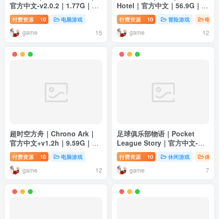
官方中文-v2.0.2｜1.77G｜免
Hotel｜官方中文｜56.9G｜免
安装
安装
付费资源
10
电脑游戏
付费资源
10
冒险游戏
电脑
game
game
15
12
超时空方舟｜Chrono Ark｜
足球俱乐部物语｜Pocket
官方中文+v1.2h｜9.59G｜免
League Story｜官方中文-
安装
Build.14505472｜84.6M｜免
付费资源
10
电脑游戏
付费资源
10
休闲游戏
体育
安装
game
game
12
7