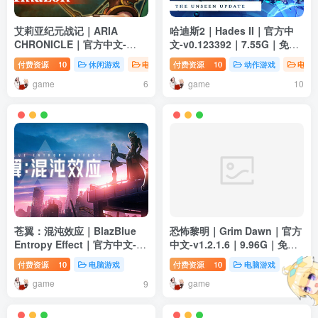
艾莉亚纪元战记｜ARIA
哈迪斯2｜Hades II｜官方中
CHRONICLE｜官方中文-
文-v0.123392｜7.55G｜免安
v1.2.1.1｜1.10G｜免安装
装
付费资源
10
休闲游戏
电脑游戏
付费资源
策略游戏
10
动作游戏
电脑
game
game
6
10
苍翼：混沌效应｜BlazBlue
恐怖黎明｜Grim Dawn｜官方
Entropy Effect｜官方中文-
中文-v1.2.1.6｜9.96G｜免安
v1.0.5.115054.0｜10G｜免安
装
付费资源
10
电脑游戏
付费资源
10
电脑游戏
装
game
game
9
8