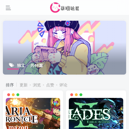
独立
共44篇
排序
更新
浏览
点赞
评论