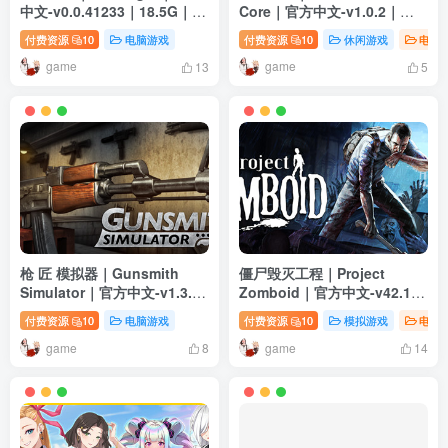
中文-v0.0.41233｜18.5G｜免
Core｜官方中文-v1.0.2｜
安装
1.34G｜免安装
付费资源
10
电脑游戏
付费资源
10
休闲游戏
电脑
game
game
13
5
枪 匠 模拟器｜Gunsmith
僵尸毁灭工程｜Project
Simulator｜官方中文-v1.3.18
Zomboid｜官方中文-v42.10
｜23.4G｜免安装
｜9.92G｜免安装
付费资源
10
电脑游戏
付费资源
10
模拟游戏
电脑
game
game
8
14