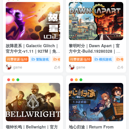
故障星系｜Galactic Glitch｜
黎明时分｜Dawn Apart｜官
官方中文-v1.11｜927M｜免安
方中文-Build.19280328｜
装
2.65G｜免安装
付费资源
10
冒险游戏
动作游戏
付费资源
模拟游戏
10
模拟游戏
电脑
game
game
6
6
颂钟长鸣｜Bellwright｜官方
地心归途｜Return From