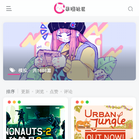
模拟
共1488篇
排序
更新
浏览
点赞
评论