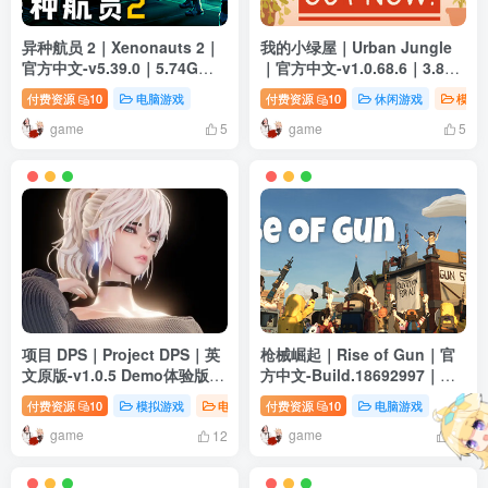
异种航员 2｜Xenonauts 2｜
我的小绿屋｜Urban Jungle
官方中文-v5.39.0｜5.74G｜
｜官方中文-v1.0.68.6｜3.84G
免安装
｜免安装
付费资源
10
电脑游戏
付费资源
10
休闲游戏
模拟
game
game
5
5
项目 DPS｜Project DPS｜英
枪械崛起｜Rise of Gun｜官
文原版-v1.0.5 Demo体验版｜
方中文-Build.18692997｜
5.37G｜免安装
1.68G｜免安装
付费资源
10
模拟游戏
电脑游戏
付费资源
10
电脑游戏
game
game
12
14