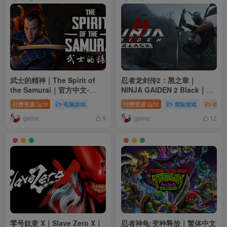
武士的精神｜The Spirit of
忍者龙剑传2：黑之章｜
the Samurai｜官方中文-
NINJA GAIDEN 2 Black｜官
v1.0.10｜5.22G｜免安装
方中文｜81.2G｜免安装
付费资源
10
电脑游戏
付费资源
10
冒险游戏
动作
game
game
9
12
零号奴隶 X｜Slave Zero X｜
忍者神龟:变种释放｜繁体中文