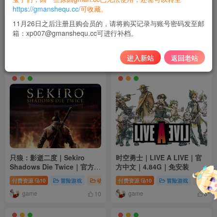
https://gmanshequ.cc/
可收藏。
羽田女孩｜Haneda Girl｜官
仁王：完整版｜Nioh
11月26日之后注册且购会员的，请将购买记录与账号密码发至邮
方中文｜1.83G｜免安装
Complete Edition｜官方中
箱：xp007@gmanshequ.cc可进行补档。
文-v1.24.08｜74G｜免安装
付费资源
10
动作游戏
电脑游戏
付费资源
10
动作游戏
电脑
进入新站
返回老站
game
game
7
7
只狼：影逝二度｜Sekiro
时空勇士｜LIVE A LIVE｜官
Shadows Die Twice｜官方中
方中文｜4.84G｜免安装
文-v1.06｜14.9G｜免安装
付费资源
10
冒险游戏
动作游戏
付费资源
电脑游戏
10
冒险游戏
电脑
game
game
10
6