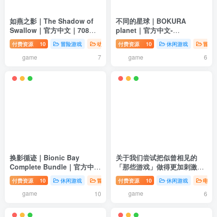
如燕之影｜The Shadow of
不同的星球｜BOKURA
Swallow｜官方中文｜708M
planet｜官方中文-
｜免安装
Build.18355454｜495M｜免
付费资源
10
冒险游戏
动作游戏
付费资源
电脑游戏
10
休闲游戏
冒险
安装
game
game
7
6
换影循迹｜Bionic Bay
关于我们尝试把似曾相见的
Complete Bundle｜官方中
「那些游戏」做得更加刺激，
文-v1.3.5.2｜2.16G｜免安装
却惊觉火柴人存在极限这档
付费资源
10
休闲游戏
冒险游戏
付费资源
动作游戏
10
休闲游戏
电脑
事。｜官方中文-
game
game
Build.18189270｜979M｜免
10
6
安装