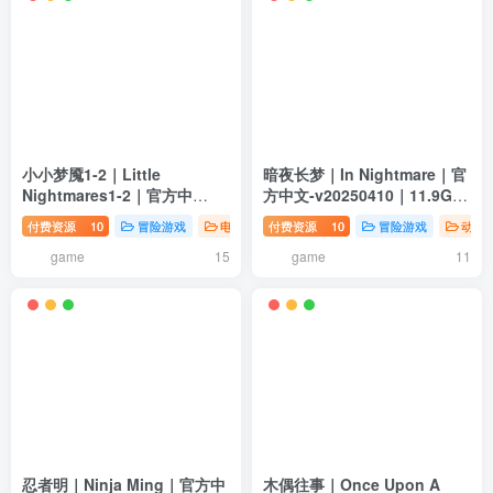
小小梦魇1-2｜Little
暗夜长梦｜In Nightmare｜官
Nightmares1-2｜官方中
方中文-v20250410｜11.9G｜
文-1+2合集+PC安卓双端｜
免安装
付费资源
10
冒险游戏
电脑游戏
付费资源
10
冒险游戏
动作
23.1G｜免安装
game
game
15
11
忍者明｜Ninja Ming｜官方中
木偶往事｜Once Upon A