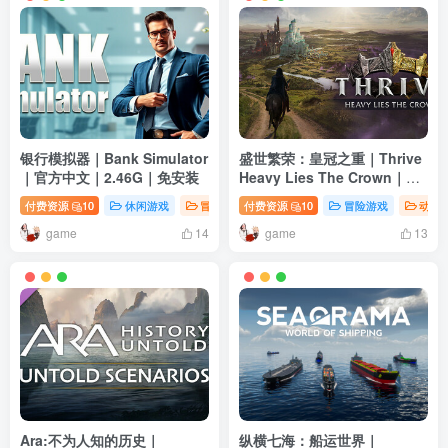
银行模拟器｜Bank Simulator
盛世繁荣：皇冠之重｜Thrive
｜官方中文｜2.46G｜免安装
Heavy Lies The Crown｜官
方中文｜5.74G｜免安装
付费资源
10
休闲游戏
冒险游戏
付费资源
模拟游戏
10
冒险游戏
动作
game
game
14
13
Ara:不为人知的历史｜
纵横七海：船运世界｜