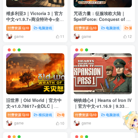
维多利亚3｜Victoria 3｜官方
咒语力量：征服埃欧大陆｜
中文-v1.9.7+商业特许令+全
SpellForce: Conquest of Eo
DLC｜13.5G｜免安装
｜官方中文-v01.10.31986｜
付费资源
10
电脑游戏
付费资源
10
电脑游戏
策略
8.17G｜免安装
game
game
11
12
旧世界｜Old World｜官方中
钢铁雄心4｜Hearts of Iron IV
文-v1.0.78617+全DLC｜
｜官方中文-v1.16.9｜9.33G
7.21G｜免安装
｜免安装
付费资源
10
模拟游戏
电脑游戏
付费资源
策略游戏
10
电脑游戏
game
game
10
12