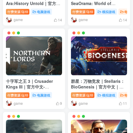
Ara:History Untold｜官方中
SeaOrama: World of
文-v1.4.0+全DLC｜34.7G｜
Shipping｜官方中文-v2.2.4.1
付费资源
10
电脑游戏
付费资源
10
模拟游戏
电脑
免安装
｜4.60G｜免安装
game
game
14
14
十字军之王 3｜Crusader
群星：万物竞发｜Stellaris：
Kings III｜官方中文-
BioGenesis｜官方中文｜
v1.16.2.3+全DLC｜14.5G｜
27.1G｜免安装
付费资源
10
电脑游戏
付费资源
10
模拟游戏
电脑
免安装
game
game
9
11