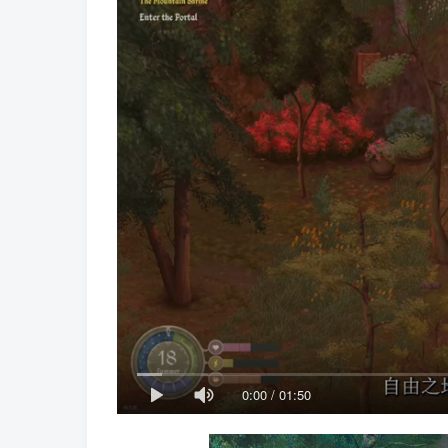
0:00
/
01:50