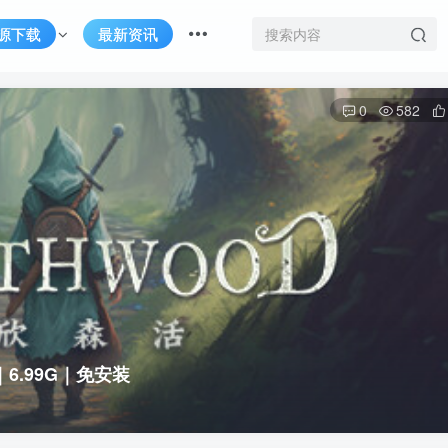
源下载
最新资讯
0
582
6｜6.99G｜免安装