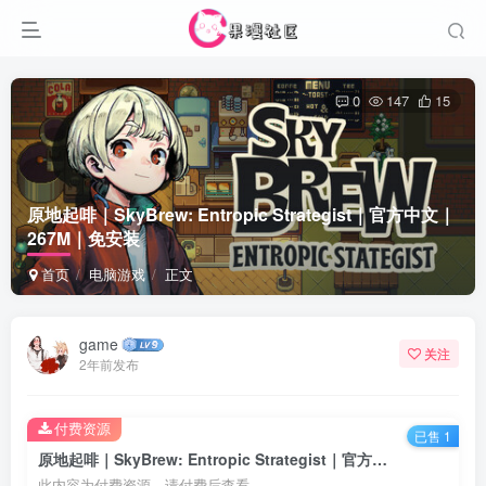
0
147
15
原地起啡｜SkyBrew: Entropic Strategist｜官方中文｜
267M｜免安装
首页
电脑游戏
正文
game
关注
2年前发布
付费资源
已售 1
原地起啡｜SkyBrew: Entropic Strategist｜官方中文｜267M｜免安装
此内容为付费资源，请付费后查看