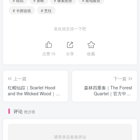
# 模拟
# 策略
# 像素图形
# 基地建设
# 卡牌游戏
# 烹饪
喜欢就支持一下吧
点赞
15
分享
收藏
上一篇
下一篇
红帽仙踪｜Scarlet Hood
森林四重奏｜The Forest
and the Wicked Wood｜官
Quartet｜官方中文-
方中文-v6644051｜1.92G｜
Build.10056781｜758M｜免
免安装
安装
评论
抢沙发
请登录后发表评论