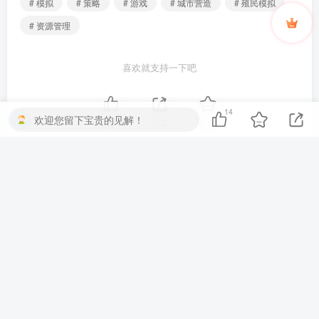
模拟游戏
电脑游戏
策略游戏
# 模拟
# 策略
# 游戏
# 城市营造
# 殖民模拟
# 资源管理
喜欢就支持一下吧
14
欢迎您留下宝贵的见解！
点赞
14
分享
收藏
上一篇
下一篇
空无世界｜Worldless｜官方
诸神灰烬：救赎｜Ash of
中文-v1.0.0.10｜1.87G｜免
Gods Redemption｜官方中
安装
文-v1.6.24｜2.66G｜免安装
评论
抢沙发