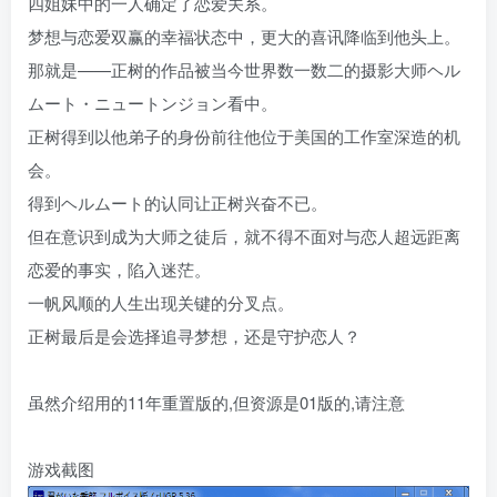
四姐妹中的一人确定了
恋爱
关系。
梦想与
恋爱
双赢的幸福状态中，更大的喜讯降临到他头上。
那就是——正树的作品被当今世界数一数二的摄影大师ヘル
ムート・ニュートンジョン看中。
正树得到以他弟子的身份前往他位于美国的工作室深造的机
会。
得到ヘルムート的认同让正树兴奋不已。
但在意识到成为大师之徒后，就不得不面对与恋人超远距离
恋爱
的事实，陷入迷茫。
一帆风顺的人生出现关键的分叉点。
正树最后是会选择追寻梦想，还是守护恋人？
虽然介绍用的11年重置版的,但资源是01版的,请注意
游戏截图