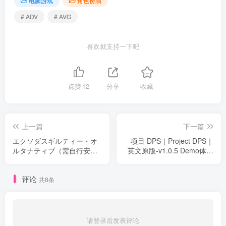
电脑游戏
角色扮演
# ADV
# AVG
喜欢就支持一下吧
点赞
12
分享
收藏
上一篇
下一篇
エクソダスギルティー・オ
项目 DPS｜Project DPS｜
ルタナティブ（需自行安
英文原版-v1.0.5 Demo体验
装）
版｜5.37G｜免安装
评论
共8条
请登录后发表评论