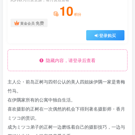
10
积分
免费
黄金会员
登录购买
隐藏内容，请登录后查看
主人公・前岛正树与四邻公认的美人四姐妹伊隅一家是青梅
竹马。
在伊隅家所有的公寓中独自生活。
喜欢摄影的正树在一次偶然的机会下得到著名
摄影
师・香月
ミツコ的赏识。
成为ミツコ弟子的正树一边磨练着自己的摄影技巧，一边与