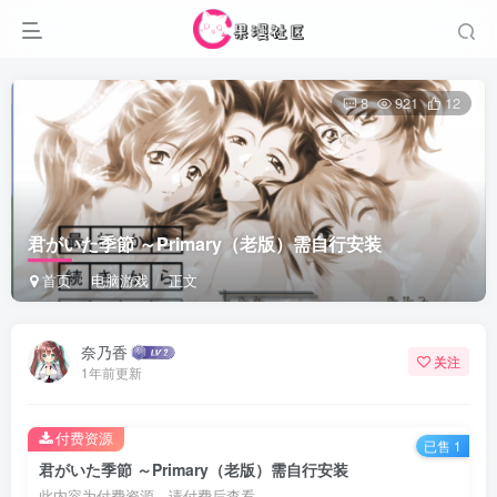
8
921
12
君がいた季節 ～Primary（老版）需自行安装
首页
电脑游戏
正文
奈乃香
关注
1年前更新
付费资源
已售 1
君がいた季節 ～Primary（老版）需自行安装
此内容为付费资源，请付费后查看