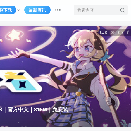
源下载
最新资讯
0
105
AZER｜官方中文｜818M｜免安装