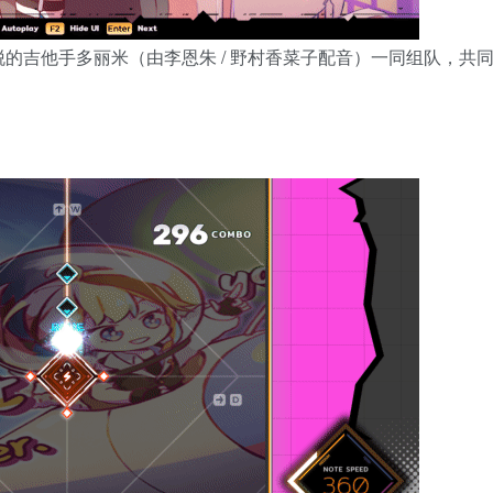
的吉他手多丽米（由李恩朱 / 野村香菜子配音）一同组队，共