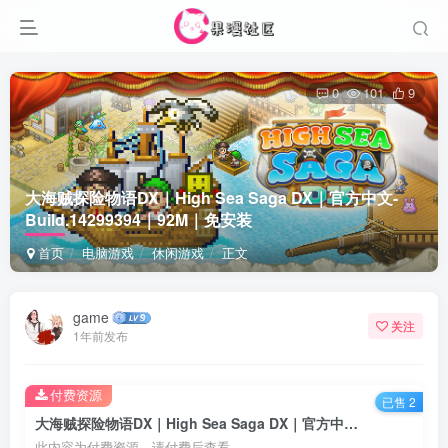
0
101
9
大海贼探险物语DX｜High Sea Saga DX｜官方中文-
Build.14299394｜92M｜免安装
首页
电脑游戏
休闲游戏
正文
game
关注
1年前发布
付费资源
已售 2
大海贼探险物语DX｜High Sea Saga DX｜官方中文-Build.14299394｜92M｜免安装
此内容为付费资源，请付费后查看