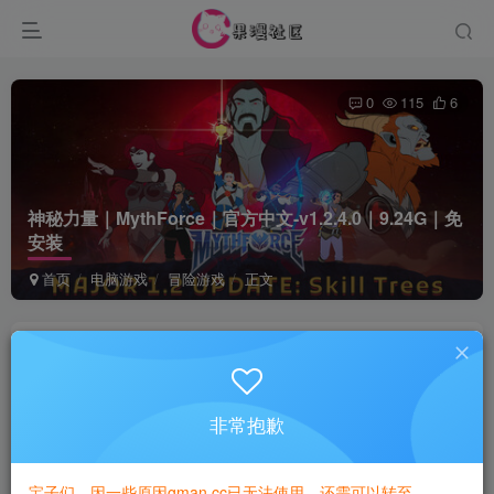
0
115
6
神秘力量｜MythForce｜官方中文-v1.2.4.0｜9.24G｜免
安装
首页
电脑游戏
冒险游戏
正文
game
关注
1年前发布
非常抱歉
付费资源
已售 1
神秘力量｜MythForce｜官方中文-v1.2.4.0｜9.24G｜免安装
宝子们，因一些原因gman.cc已无法使用，还需可以转至
此内容为付费资源，请付费后查看