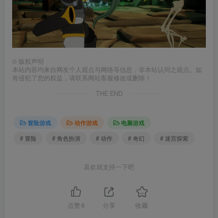
©
版权声明
本站内容均来自网友个人观点与网络等信息，非本站认同之观点。如
有侵犯了您的权益，请联系网站客服修改或删除！
THE END
冒险游戏
动作游戏
电脑游戏
# 冒险
# 角色扮演
# 动作
# 奇幻
# 迷宫探索
喜欢就支持一下吧
点赞
6
分享
收藏