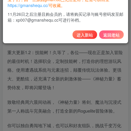
10
https://gmanshequ.cc/
可收藏。
积分
11月26日之后注册且购会员的，请将购买记录与账号密码发至邮
箱：xp007@gmanshequ.cc可进行补档。
免费
黄金会员
登录购买
进入新站
返回老站
重大更新1.2：技能树！久等了，各位——现在正是加入冒险
的最佳时机！选择职业，定制技能树，打造你的理想游玩风
格。使用遭遇战系统与元素连招，颠覆传统玩法体验。更强
大、更酷炫，还充满了全新的刺激体验——《神秘力量》蓄
势待发，即将闪耀登场！
致敬经典周六晨间动画，《神秘力量》将剑、魔法与沉浸式
第一人称战斗完美融合，打造全新的Roguelite冒险体验。
你可以独自勇闯地下城，也可以和好友组队，挑战千变万化