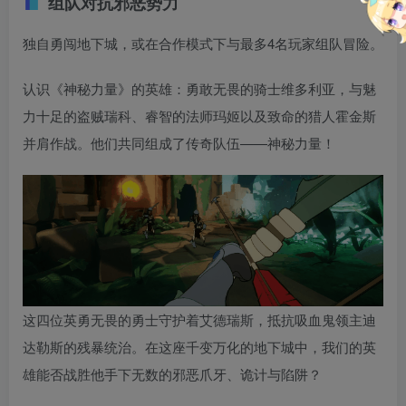
组队对抗邪恶势力
独自勇闯地下城，或在合作模式下与最多4名玩家组队冒险。
认识《神秘力量》的英雄：勇敢无畏的骑士维多利亚，与魅
力十足的盗贼瑞科、睿智的法师玛姬以及致命的猎人霍金斯
并肩作战。他们共同组成了传奇队伍——神秘力量！
这四位英勇无畏的勇士守护着艾德瑞斯，抵抗吸血鬼领主迪
达勒斯的残暴统治。在这座千变万化的地下城中，我们的英
雄能否战胜他手下无数的邪恶爪牙、诡计与陷阱？