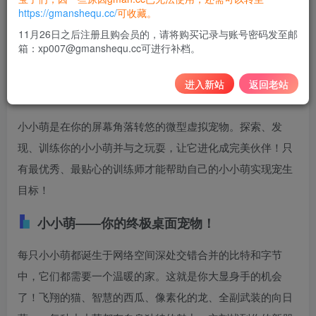
10
https://gmanshequ.cc/
可收藏。
积分
11月26日之后注册且购会员的，请将购买记录与账号密码发至邮
箱：xp007@gmanshequ.cc可进行补档。
免费
黄金会员
登录购买
进入新站
返回老站
小小萌是在你的屏幕角落转悠的微型虚拟宠物。探索、发
现、训练你的小小萌并与之玩耍，让它进化成完美伙伴！只
有最优秀、最贴心的训练师才能帮助自己的小小萌实现宠生
目标！
小小萌——你的终极桌面宠物！
每只小小萌都诞生于网络空间深处交错合并的比特和字节
中，它们都需要一个温暖的家。这就是你大显身手的机会
了！飞翔的猫、智慧的西瓜、像素化的龙、全副武装的向日