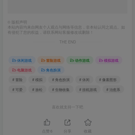
©
版权声明
本站内容均来自网友个人观点与网络等信息，非本站认同之观点。如
有侵犯了您的权益，请联系网站客服修改或删除！
THE END
休闲游戏
冒险游戏
动作游戏
模拟游戏
电脑游戏
角色扮演
# 冒险
# 模拟
# 角色扮演
# 休闲
# 像素图形
# 可爱
# 放松
# 生物收集
# 挂机游戏
# 治愈系
喜欢就支持一下吧
点赞
6
分享
收藏