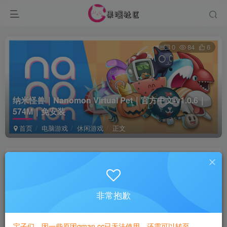
0
84
6
纳米怪兽｜Nanomon Virtual Pet｜官方中文-v1.0.6｜
574M｜免安装
首页
电脑游戏
休闲游戏
正文
game
关注
1年前更新
非常抱歉
付费资源
已售 1
纳米怪兽｜Nanomon Virtual Pet｜官方中文-v1.0.6｜574M｜免安装
宝子们，因一些原因gman.cc已无法使用，还需可以转至
此内容为付费资源，请付费后查看