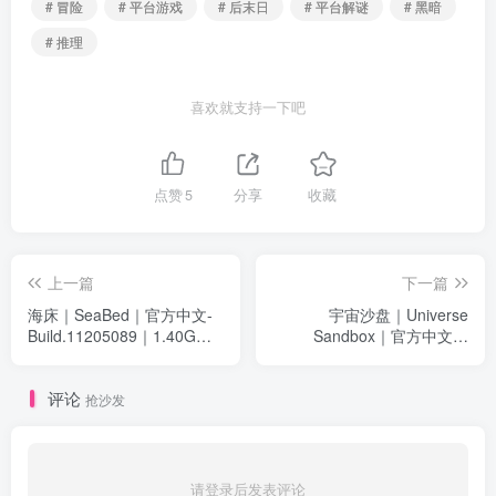
# 冒险
# 平台游戏
# 后末日
# 平台解谜
# 黑暗
# 推理
喜欢就支持一下吧
点赞
5
分享
收藏
上一篇
下一篇
海床｜SeaBed｜官方中文-
宇宙沙盘｜Universe
Build.11205089｜1.40G｜
Sandbox｜官方中文｜
免安装
2.69G｜免安装
评论
抢沙发
请登录后发表评论