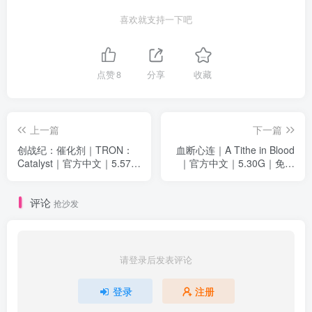
喜欢就支持一下吧
点赞
8
分享
收藏
上一篇
下一篇
创战纪：催化剂｜TRON：
血断心连｜A Tithe in Blood
Catalyst｜官方中文｜5.57G
｜官方中文｜5.30G｜免安
｜免安装
装
评论
抢沙发
请登录后发表评论
登录
注册