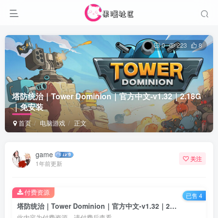
0
223
8
塔防统治｜Tower Dominion｜官方中文-v1.32｜2.18G
｜免安装
首页
电脑游戏
正文
game
关注
1年前更新
付费资源
已售 4
塔防统治｜Tower Dominion｜官方中文-v1.32｜2.18G｜免安装
此内容为付费资源，请付费后查看