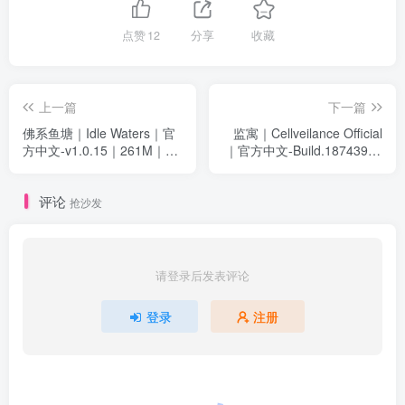
点赞
12
分享
收藏
上一篇
下一篇
佛系鱼塘｜Idle Waters｜官
监寓｜Cellveilance Official
方中文-v1.0.15｜261M｜免
｜官方中文-Build.18743909
安装
｜56.7G｜免安装
评论
抢沙发
请登录后发表评论
登录
注册