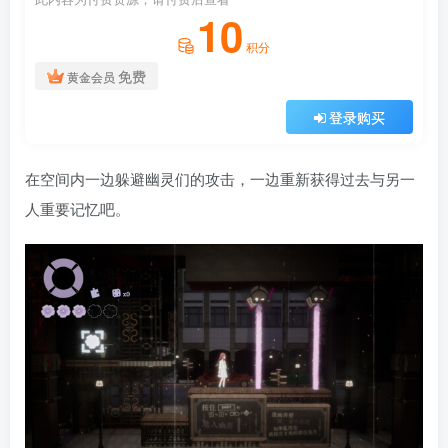
10
积分
免费
黄金会员
登录购买
在空间内一边躲避幽灵们的攻击，一边重新获得过去与另一
人重要记忆吧。