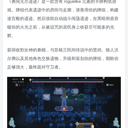
《勇闯无尽遗迹》是一款含有 roguelike 元素的卡牌构筑游
戏。牌组代表遗迹中的房间与走廊，请善用你的牌组，构建
迷宫般的遗迹。然后借助自动战斗闯荡遗迹，在黑暗彻底吞
噬你的火光之前，从被诅咒的居民身上收获尽可能多的光
辉。
获得收割女神的眷顾，与苏格兰民间传说中的贤鸡、狼人沃
尔弗以及其他角色交换遗物，升级和策划你的牌组，期盼你
足够强大，最终面对守卫者。