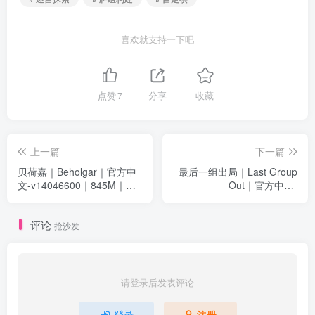
喜欢就支持一下吧
点赞
7
分享
收藏
上一篇
下一篇
贝荷嘉｜Beholgar｜官方中
最后一组出局｜Last Group
文-v14046600｜845M｜免
Out｜官方中文-
安装
Build.18528378｜434 M｜
免安装
评论
抢沙发
请登录后发表评论
登录
注册