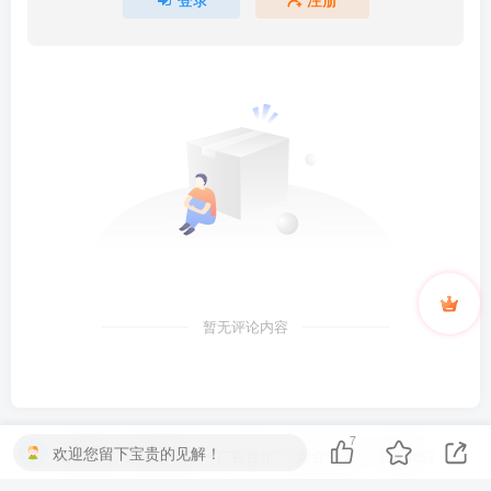
暂无评论内容
7
欢迎您留下宝贵的见解！
友链申请
免责声明
广告合作
聚合标签
关于我们
Copyright © 2024 ·
果漫社区
· 备案号 ·
湘ICP备2023023414号-1