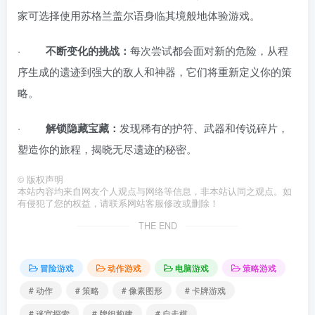
家可选择使用苏格兰盖尔语身临其境般地体验游戏。
·
不断变化的挑战：
每次尝试都会面对新的危险，从程
序生成的遗迹到强大的敌人和神器，它们将重新定义你的策
略。
·
解锁隐藏宝藏：
发现稀有的护符、武器和传说碎片，
塑造你的旅程，揭晓无尽遗迹的秘密。
©
版权声明
本站内容均来自网友个人观点与网络等信息，非本站认同之观点。如
有侵犯了您的权益，请联系网站客服修改或删除！
THE END
冒险游戏
动作游戏
电脑游戏
策略游戏
# 动作
# 策略
# 像素图形
# 卡牌游戏
# 迷宫探索
# 牌组构建
# 自走棋