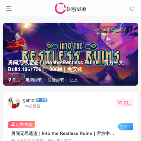
0
99
7
勇闯无尽遗迹｜Into the Restless Ruins｜官方中文-
Build.18617591｜806M｜免安装
首页
电脑游戏
冒险游戏
正文
game
关注
1年前更新
付费资源
已售 1
勇闯无尽遗迹｜Into the Restless Ruins｜官方中文-Build.18617591｜806M｜免安装
此内容为付费资源，请付费后查看