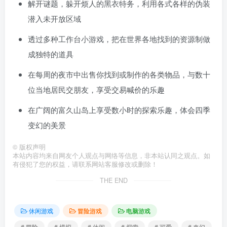
解开谜题，躲开烦人的黑衣特务，利用各式各样的伪装
潜入未开放区域
透过多种工作台小游戏，把在世界各地找到的资源制做
成独特的道具
在每周的夜市中出售你找到或制作的各类物品，与数十
位当地居民交朋友，享受交易喊价的乐趣
在广阔的富久山岛上享受数小时的探索乐趣，体会四季
变幻的美景
©
版权声明
本站内容均来自网友个人观点与网络等信息，非本站认同之观点。如
有侵犯了您的权益，请联系网站客服修改或删除！
THE END
休闲游戏
冒险游戏
电脑游戏
# 冒险
# 模拟
# 休闲
# 探索
# 可爱
# 奇幻