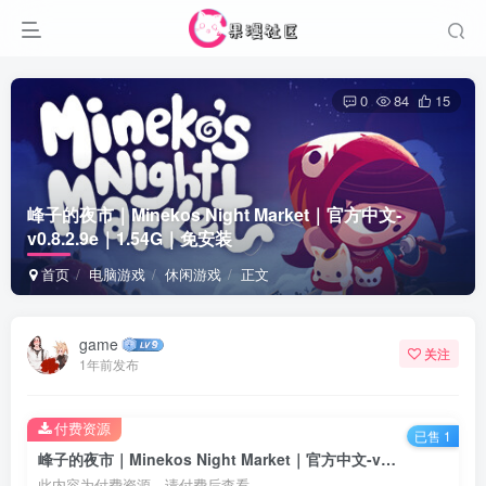
0
84
15
峰子的夜市｜Minekos Night Market｜官方中文-
v0.8.2.9e｜1.54G｜免安装
首页
电脑游戏
休闲游戏
正文
game
关注
1年前发布
付费资源
已售 1
峰子的夜市｜Minekos Night Market｜官方中文-v0.8.2.9e｜1.54G｜免安装
此内容为付费资源，请付费后查看