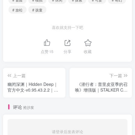
# 放松
# 孩童
喜欢就支持一下吧
点赞
15
分享
收藏
上一篇
下一篇
幽闭深渊｜Hidden Deep｜
《潜行者：普里皮亚季的召
官方中文-v0.95.43.2.2｜
唤》增强版｜STALKER Call
1.41G｜免安装
of Prypiat Enhanced Edition
｜官方中文-v1.9.0.18712｜
评论
9.93G｜免安装
抢沙发
请登录后发表评论