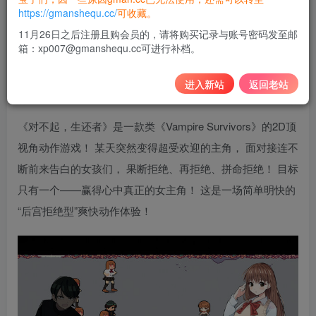
10
https://gmanshequ.cc/
可收藏。
积分
11月26日之后注册且购会员的，请将购买记录与账号密码发至邮
箱：xp007@gmanshequ.cc可进行补档。
免费
黄金会员
登录购买
进入新站
返回老站
《对不起，生还者》是一款类《Vampire Survivors》的2D顶
视角动作游戏！ 某天突然变得超受欢迎的主角， 面对接连不
断前来告白的女孩们， 果断拒绝、再拒绝、拼命拒绝！ 目标
只有一个——赢得心中真正的女主角！ 这是一场简单明快的
“后宫拒绝型”爽快动作体验！