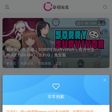
0
1234
6
对不起，生还者｜SORRY SURVIVOR｜官方中文-
Build.19064547｜3.91G｜免安装
首页
电脑游戏
冒险游戏
正文
game
关注
1年前更新
非常抱歉
付费资源
已售 1
对不起，生还者｜SORRY SURVIVOR｜官方中文-Build.19064547｜3.91G｜免安装
宝子们，因一些原因gman.cc已无法使用，还需可以转至
此内容为付费资源，请付费后查看