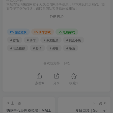
©
版权声明
本站内容均来自网友个人观点与网络等信息，非本站认同之观点。如
有侵犯了您的权益，请联系网站客服修改或删除！
THE END
冒险游戏
动作游戏
电脑游戏
# 冒险
# 动作
# 像素图形
# 视觉小说
# 恋爱模拟
# 爱情
# 俯视
# 漫画
喜欢就支持一下吧
点赞
6
分享
收藏
2
上一篇
下一篇
购物中心经理模拟器｜MALL
夏日口袋｜Summer