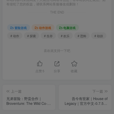
有侵犯了您的权益，请联系网站客服修改或删除！
THE END
冒险游戏
动作游戏
电脑游戏
# 动作
# 探索
# 生存
# 欢乐
# 恐怖
# 劫掠
喜欢就支持一下吧
点赞
5
分享
收藏
上一篇
下一篇
兄弟冒险：野蛮合作｜
吾今有世家｜House of
Broventure: The Wild Co-op
Legacy｜官方中文-0.7.561
｜官方中文-v1.4｜1.12G｜
｜1.75G｜免安装
免安装