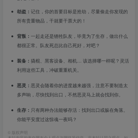
劫盗：
记住，你的首要目标是抢劫，尽量偷走你发现的
所有贵重物品，干就要干票大的！
背叛：
一起走还是牺牲队友，毕竟为了生存，做出什么
都很正常。队友死总比自己死好，对吧？
装备：
撬棍、黑客设备、相机… 该选择哪一样呢？灵活
利用这些工具，冲破重重机关。
恶灵：
恶灵会随着你的进度越来越强，注意不要制造太
多声响，尽快找到出口，不然恶灵马上就会找到你。
生存：
只有两种办法能够存活：找到出口或躲在角落。
你能平安度过这惊魂一夜吗？
©
版权声明
本站内容均来自网友个人观点与网络等信息，非本站认同之观点。如