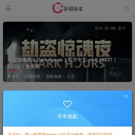
0
185
5
劫盗惊魂夜｜Dark Hours｜官方中文-v0.9.19637｜
3.87G｜免安装
首页
电脑游戏
冒险游戏
正文
game
关注
1年前更新
非常抱歉
付费资源
已售 1
劫盗惊魂夜｜Dark Hours｜官方中文-v0.9.19637｜3.87G｜免安装
宝子们，因一些原因gman.cc已无法使用，还需可以转至
此内容为付费资源，请付费后查看