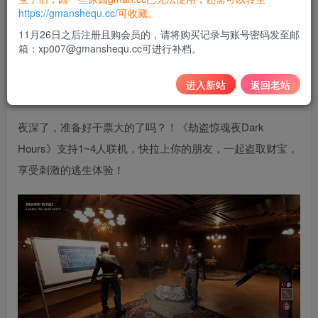
10
https://gmanshequ.cc/
可收藏。
积分
11月26日之后注册且购会员的，请将购买记录与账号密码发至邮
箱：xp007@gmanshequ.cc可进行补档。
免费
黄金会员
登录购买
进入新站
返回老站
夜深了，准备好干票大的了吗？！《劫盗惊魂夜Dark
Hours》支持1~4人联机，快拉上你的朋友，一起盗取财宝，
享受刺激的逃生体验！