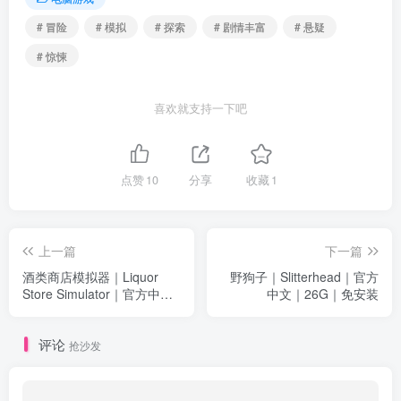
# 冒险
# 模拟
# 探索
# 剧情丰富
# 悬疑
# 惊悚
喜欢就支持一下吧
点赞
10
分享
收藏
1
上一篇
下一篇
酒类商店模拟器｜Liquor
野狗子｜Slitterhead｜官方
Store Simulator｜官方中文
中文｜26G｜免安装
｜3.25G｜免安装
评论
抢沙发