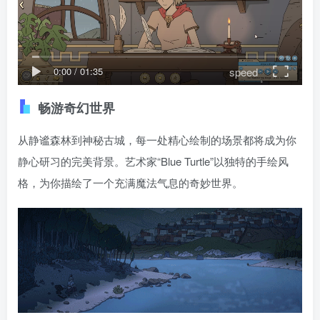
speed
0:00
/
01:35
畅游奇幻世界
从静谧森林到神秘古城，每一处精心绘制的场景都将成为你
静心研习的完美背景。艺术家“Blue Turtle”以独特的手绘风
格，为你描绘了一个充满魔法气息的奇妙世界。