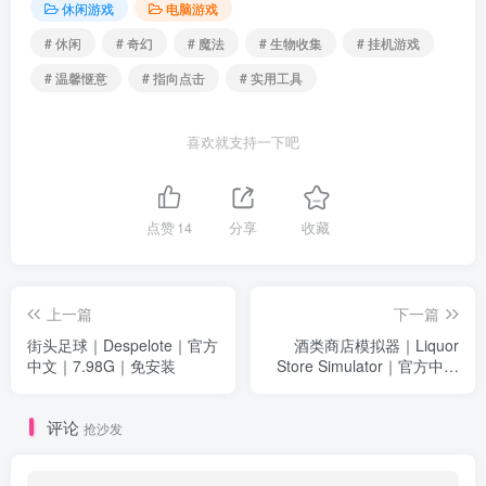
休闲游戏
电脑游戏
# 休闲
# 奇幻
# 魔法
# 生物收集
# 挂机游戏
# 温馨惬意
# 指向点击
# 实用工具
喜欢就支持一下吧
点赞
14
分享
收藏
上一篇
下一篇
街头足球｜Despelote｜官方
酒类商店模拟器｜Liquor
中文｜7.98G｜免安装
Store Simulator｜官方中文
｜3.25G｜免安装
评论
抢沙发