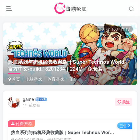
0
163
13
热血系列与街机经典收藏版｜Super Technos World｜
官方中文-build.18201234｜224M｜免安装
首页
电脑游戏
体育游戏
正文
game
关注
1年前发布
付费资源
已售 2
热血系列与街机经典收藏版｜Super Technos World｜官方中文-build.18201234｜224M｜免安装
此内容为付费资源，请付费后查看