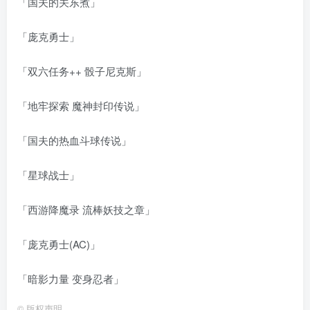
「国夫的关东煮」
「庞克勇士」
「双六任务++ 骰子尼克斯」
「地牢探索 魔神封印传说」
「国夫的热血斗球传说」
「星球战士」
「西游降魔录 流棒妖技之章」
「庞克勇士(AC)」
「暗影力量 变身忍者」
©
版权声明