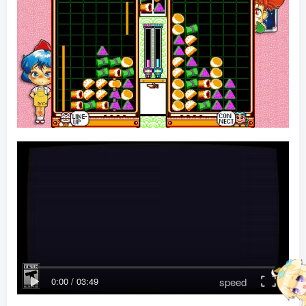
speed
0:00
/
03:49