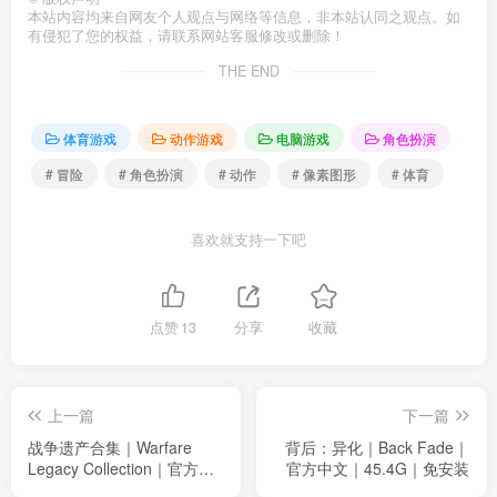
本站内容均来自网友个人观点与网络等信息，非本站认同之观点。如
有侵犯了您的权益，请联系网站客服修改或删除！
THE END
体育游戏
动作游戏
电脑游戏
角色扮演
# 冒险
# 角色扮演
# 动作
# 像素图形
# 体育
喜欢就支持一下吧
点赞
13
分享
收藏
上一篇
下一篇
战争遗产合集｜Warfare
背后：异化｜Back Fade｜
Legacy Collection｜官方中
官方中文｜45.4G｜免安装
文-Build.18902089｜1.59G