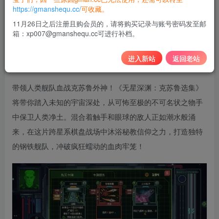
10
https://gmanshequ.cc/
可收藏。
积分
11月26日之后注册且购会员的，请将购买记录与账号密码发至邮
箱：xp007@gmanshequ.cc可进行补档。
免费
黄金会员
登录购买
进入新站
返回老站
带领人类舰队血战克苏鲁外神！《无星深渊：克苏鲁选集》
将带你踏入未知的宇宙深处，从可怖至极的不可名状之物手
中保卫人类净土。混合着触手和眼球的敌人正如潮水般涌
来，在这片跨星系棋盘战场中沐浴秘教信仰之力，打造独特
的钢铁舰队，冲破疯狂蠕动的血肉牢笼！