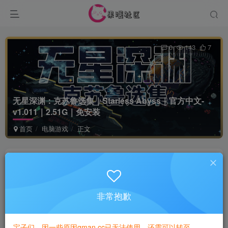
0
143
7
无星深渊：克苏鲁选集｜Starless Abyss｜官方中文-
v1.011｜2.51G｜免安装
首页
电脑游戏
正文
game
关注
1年前更新
非常抱歉
付费资源
已售 1
无星深渊：克苏鲁选集｜Starless Abyss｜官方中文-v1.011｜2.51G｜免安装
宝子们，因一些原因gman.cc已无法使用，还需可以转至
此内容为付费资源，请付费后查看