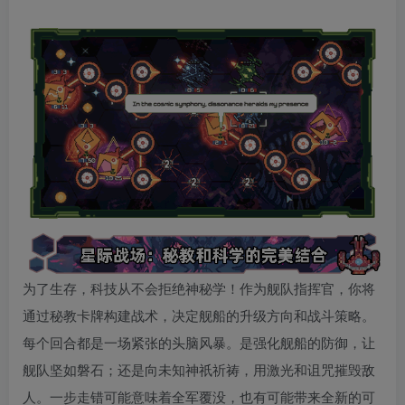
为了生存，科技从不会拒绝神秘学！作为舰队指挥官，你将
通过秘教卡牌构建战术，决定舰船的升级方向和战斗策略。
每个回合都是一场紧张的头脑风暴。是强化舰船的防御，让
舰队坚如磐石；还是向未知神祇祈祷，用激光和诅咒摧毁敌
人。一步走错可能意味着全军覆没，也有可能带来全新的可