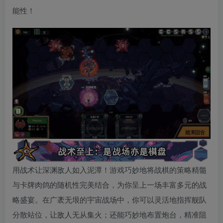
能性！
用战术让深渊敌人如入泥潭！游戏巧妙地将战棋的策略精髓
与卡牌肉鸽的随机性完美结合，为你呈上一场丰富多元的战
略盛宴。在广袤无垠的宇宙战场中，你可以灵活地指挥舰队
分散站位，让敌人无从集火；还能巧妙地布置炮台，精准阻