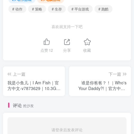
# 动作
# 策略
# 生存
# 平台游戏
# 跑酷
喜欢就支持一下吧
点赞
12
分享
收藏
上一篇
下一篇
我是小鱼儿｜I Am Fish｜官
谁是你爸爸？！｜Who's
方中文-v7873629｜10.3G｜
Your Daddy?!｜官方中文-
免安装
Build.17220093｜6.51G｜
免安装
评论
抢沙发
请登录后发表评论