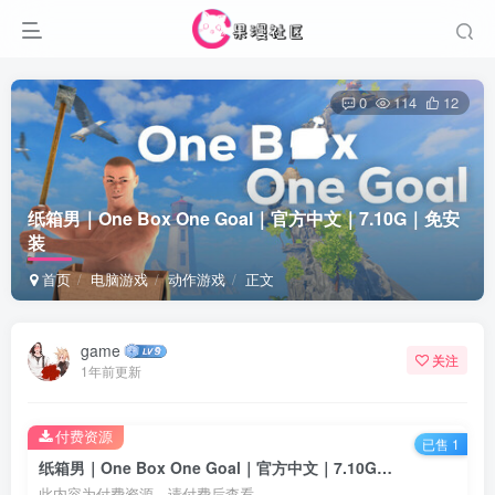
0
114
12
纸箱男｜One Box One Goal｜官方中文｜7.10G｜免安
装
首页
电脑游戏
动作游戏
正文
game
关注
1年前更新
付费资源
已售 1
纸箱男｜One Box One Goal｜官方中文｜7.10G｜免安装
此内容为付费资源，请付费后查看