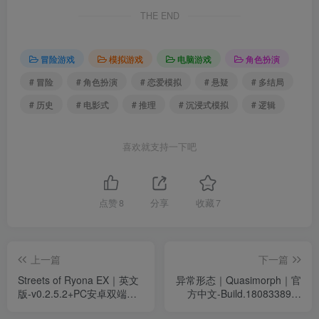
THE END
冒险游戏
模拟游戏
电脑游戏
角色扮演
# 冒险
# 角色扮演
# 恋爱模拟
# 悬疑
# 多结局
# 历史
# 电影式
# 推理
# 沉浸式模拟
# 逻辑
喜欢就支持一下吧
点赞
8
分享
收藏
7
上一篇
下一篇
Streets of Ryona EX｜英文
异常形态｜Quasimorph｜官
版-v0.2.5.2+PC安卓双端｜
方中文-Build.18083389｜
331M｜免安装
1.06G｜免安装