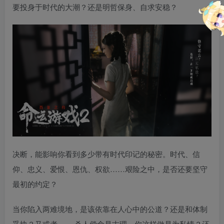
要投身于时代的大潮？还是明哲保身、自求安稳？
决断，能影响你看到多少带有时代印记的秘密。时代、信
仰、忠义、爱恨、恩仇、权欲……艰险之中，是否还要坚守
最初的约定？
当你陷入两难境地，是该依靠在人心中的公道？还是和体制
妥协？又或者…… 杀人偿命是古理。你这样做是为私情？还