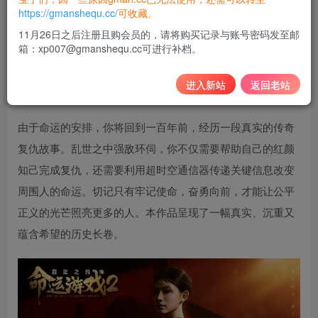
10
https://gmanshequ.cc/
可收藏。
积分
11月26日之后注册且购会员的，请将购买记录与账号密码发至邮
箱：xp007@gmanshequ.cc可进行补档。
免费
黄金会员
登录购买
进入新站
返回老站
由于命运的安排，你将回到一百年前，经历一段真实的传奇
复仇故事。乱世之中强敌环伺，你不仅需要帮助自己的红颜
知己完成复仇，还需要利用超时空通信器传递关键信息改变
周围人的命运。切记只有牢记使命，奋勇向前，才能让公平
正义的光芒照亮更多的人。本作品呈现了一幅真实、沉重又
蕴含希望的历史长卷。