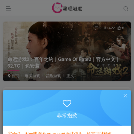
2
422
8
命运游戏2：百年之约｜Game Of Fate2｜官方中文｜
62.7G｜免安装
首页
电脑游戏
冒险游戏
正文
game
关注
1年前发布
非常抱歉
付费资源
已售 1
命运游戏2：百年之约｜Game Of Fate2｜官方中文｜62.7G｜免安装
宝子们，因一些原因gman.cc已无法使用，还需可以转至
此内容为付费资源，请付费后查看