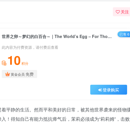
关注
已售 6
世界之卵～梦幻的白百合～｜The World’s Egg – For Those Who Dream｜汉化中文｜1.36G｜免安装
此内容为付费资源，请付费后查看
10
积分
免费
黄金会员
登录购买
过着平静的生活。然而平和美好的日常，被其他世界袭来的怪物
入！得知自己有能力抵抗瘴气后，茉莉必须成为“莉莉姆”，击败