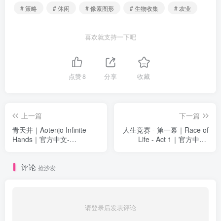
# 策略
# 休闲
# 像素图形
# 生物收集
# 农业
喜欢就支持一下吧
点赞
8
分享
收藏
上一篇
下一篇
青天井｜Aotenjo Infinite
人生竞赛 - 第一幕｜Race of
Hands｜官方中文-
Life - Act 1｜官方中文-
Build.17646609｜334M｜免
v1.02｜6.77G｜免安装
安装
评论
抢沙发
请登录后发表评论