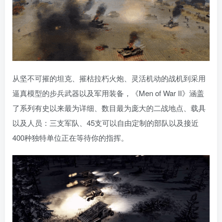
从坚不可摧的坦克、摧枯拉朽火炮、灵活机动的战机到采用
逼真模型的步兵武器以及军用装备，《Men of War II》涵盖
了系列有史以来最为详细、数目最为庞大的二战地点、载具
以及人员：三支军队、45支可以自由定制的部队以及接近
400种独特单位正在等待你的指挥。