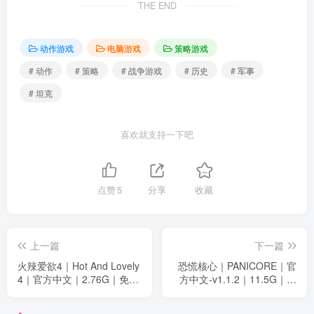
THE END
动作游戏
电脑游戏
策略游戏
# 动作
# 策略
# 战争游戏
# 历史
# 军事
# 坦克
喜欢就支持一下吧
点赞
5
分享
收藏
上一篇
下一篇
火辣爱欲4｜Hot And Lovely
恐慌核心｜PANICORE｜官
4｜官方中文｜2.76G｜免安
方中文-v1.1.2｜11.5G｜免
装
安装