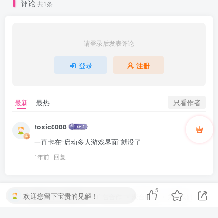
评论
共1条
请登录后发表评论
登录
注册
只看作者
最新
最热
toxic8088
0
一直卡在“启动多人游戏界面”就没了
1年前
回复
5
欢迎您留下宝贵的见解！
友链申请
免责声明
广告合作
聚合标签
关于我们
Copyright © 2024 ·
果漫社区
· 备案号 ·
湘ICP备2023023414号-1