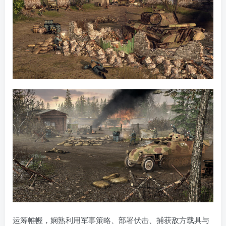
运筹帷幄，娴熟利用军事策略、部署伏击、捕获敌方载具与